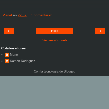
Manel
en
22:37
1 comentario:
‹
›
Inicio
Ver versión web
Colaboradores
Manel
Ramón Rodríguez
Con la tecnología de
Blogger
.